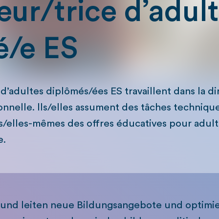
ur/trice d’adul
é/e ES
d’adultes diplômés/ées ES travaillent dans la di
ionnelle. lls/elles assument des tâches technique
/elles-mêmes des offres éducatives pour adult
e.
n und leiten neue Bildungsangebote und optimie