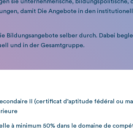
gen sie unternehmerische, bildungspolitische, 
ungen, damit Die Angebote in den institutione
ie Bildungsangebote selber durch. Dabei beglei
ell und in der Gesamtgruppe.
condaire II (certificat d’aptitude fédéral ou mat
rieure
nnelle à minimum 50% dans le domaine de comp