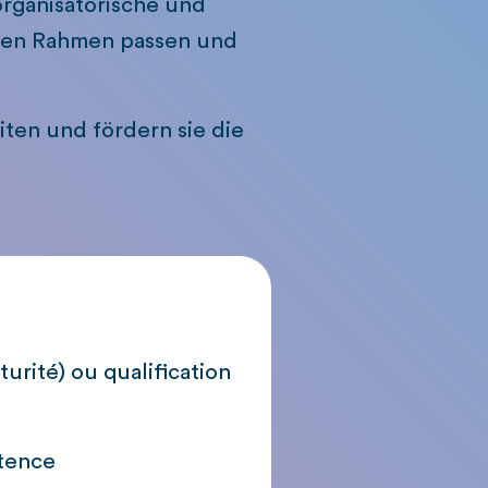
organisatorische und
llen Rahmen passen und
ten und fördern sie die
urité) ou qualification
étence