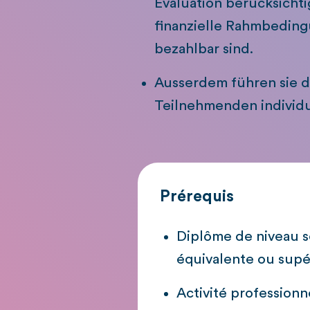
Evaluation berücksichti
finanzielle Rahmbeding
bezahlbar sind.
Ausserdem führen sie d
Teilnehmenden individu
Prérequis
Diplôme de niveau se
équivalente ou supé
Activité professio