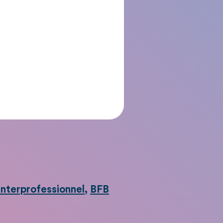
nterprofessionnel
,
BFB