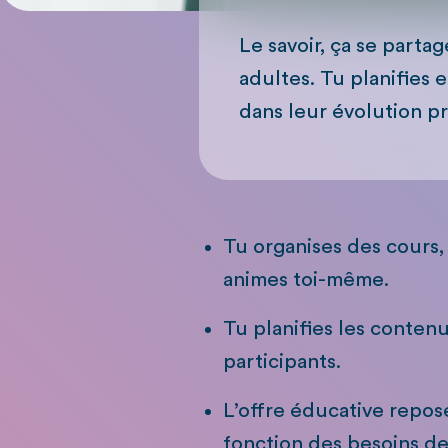
Le savoir, ça se partag
adultes. Tu planifies 
dans leur évolution p
Tu organises des cours,
animes toi-même.
Tu planifies les conte
participants.
L’offre éducative repos
fonction des besoins de