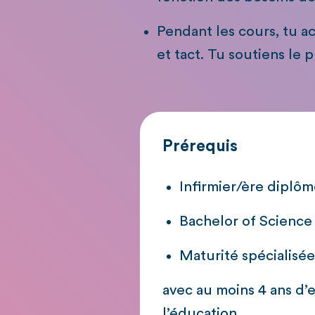
Pendant les cours, tu 
et tact. Tu soutiens le 
Prérequis
Infirmier/ère diplô
Bachelor of Science
Maturité spécialisé
avec au moins 4 ans d’
l’éducation.