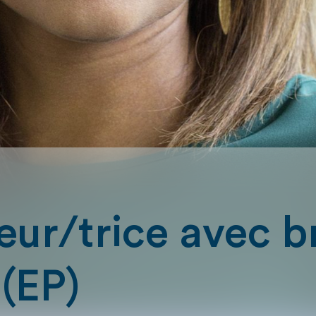
ur/trice avec b
 (EP)