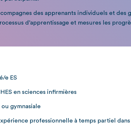
accompagnes des apprenants individuels et de
processus d’apprentissage et mesures les progrès
mé/e ES
 HES en sciences infirmières
e ou gymnasiale
expérience professionnelle à temps partiel dan